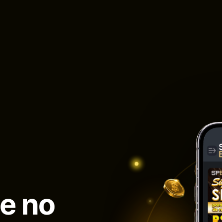
ne no