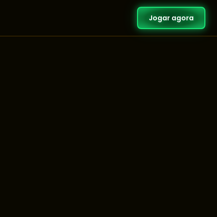
Jogar agora